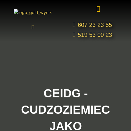
Przejdź
Menu
do
treści
I
607 23 23 55
c
519 53 00 23
o
n
-
f
a
c
e
b
o
o
k
CEIDG -
-
1
CUDZOZIEMIEC
JAKO