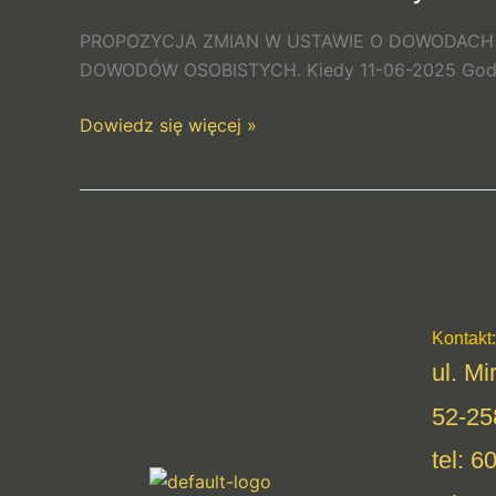
Zmiany
PROPOZYCJA ZMIAN W USTAWIE O DOWODACH 
w
DOWODÓW OSOBISTYCH. Kiedy 11-06-2025 Godzin
ustawie
o
Dowiedz się więcej »
dowodach
osobistych
od
1
lipca
2026
Kontakt:
ul. M
52-25
tel: 6