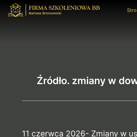
Przejdź
Str
do
treści
Źródło. zmiany w dow
11
czerwca
11 czerwca 2026- Zmiany w us
2026-