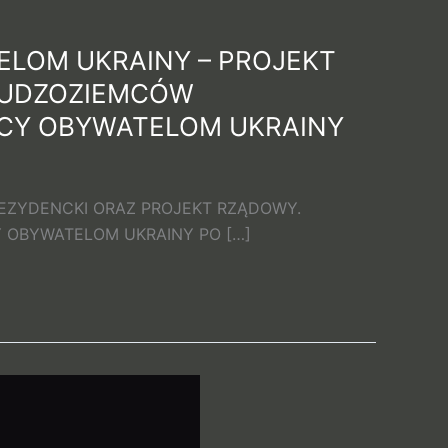
ELOM UKRAINY – PROJEKT
 CUDZOZIEMCÓW
CY OBYWATELOM UKRAINY
EZYDENCKI ORAZ PROJEKT RZĄDOWY.
 OBYWATELOM UKRAINY PO […]