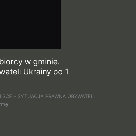
biorcy w gminie.
ateli Ukrainy po 1
OLSCE – SYTUACJA PRAWNA OBYWATELI
ormę