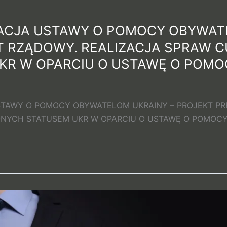
IZACJA USTAWY O POMOCY OBYWAT
T RZĄDOWY. REALIZACJA SPRAW
KR W OPARCIU O USTAWĘ O POMO
STAWY O POMOCY OBYWATELOM UKRAINY – PROJEKT PR
NYCH STATUSEM UKR W OPARCIU O USTAWĘ O POMOCY