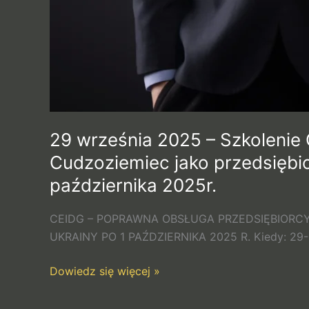
obywateli
Ukrainy
po
1
października
2025r.
29 września 2025 – Szkolenie
Cudzoziemiec jako przedsiębio
października 2025r.
CEIDG – POPRAWNA OBSŁUGA PRZEDSIĘBIORCY
UKRAINY PO 1 PAŹDZIERNIKA 2025 R. Kiedy: 29-0
Dowiedz się więcej »