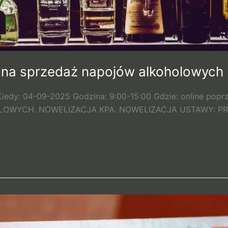
 na sprzedaż napojów alkoholowych
iedy: 04-09-2025 Godzina: 9:00-15:00 Gdzie: online popr
OWYCH. NOWELIZACJA KPA. NOWELIZACJA USTAWY: P