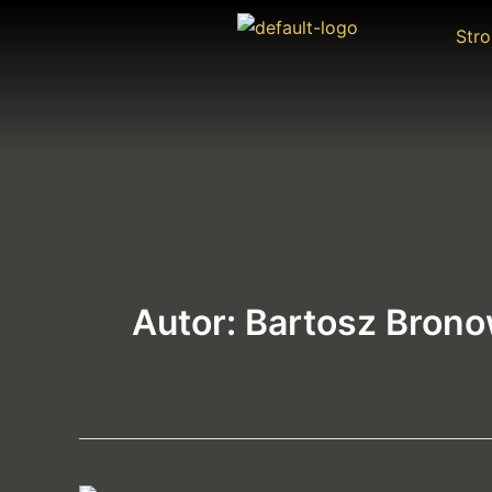
Przejdź
Str
do
treści
Autor: Bartosz Brono