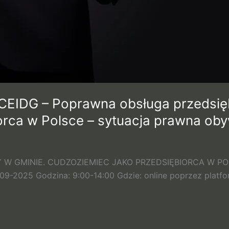
 CEIDG – Poprawna obsługa przedsię
rca w Polsce – sytuacja prawna obyw
 W GMINIE. CUDZOZIEMIEC JAKO PRZEDSIĘBIORCA W P
9-2025 Godzina: 9:00-14:00 Gdzie: online poprzez platf