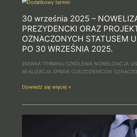
30
września
30 września 2025 – NOWEL
2025
–
PREZYDENCKI ORAZ PROJEK
NOWELIZACJA
OZNACZONYCH STATUSEM U
USTAWY
PO 30 WRZEŚNIA 2025.
O
POMOCY
ZMIANA TERMINU SZKOLENIA NOWELIZACJA U
OBYWATELOM
REALIZACJA SPRAW CUDZOZIEMCÓW OZNACZO
UKRAINY
–
Dowiedz się więcej »
PROJEKT
PREZYDENCKI
ORAZ
PROJEKT
29
RZĄDOWY.
września
REALIZACJA
2025
SPRAW