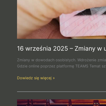
16 września 2025 – Zmiany w 
Zmiany w dowodach osobistych. Wdrożenie zmian
Gdzie online poprzez platformę TEAMS Temat
Dowiedz się więcej »
4