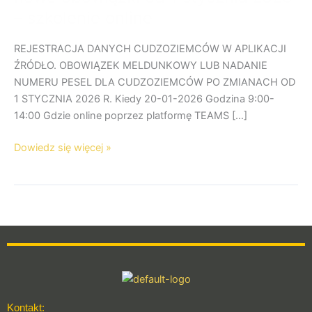
Cudzoziemcy
– szkolenie online
–
nowe
REJESTRACJA DANYCH CUDZOZIEMCÓW W APLIKACJI
obowiązki
ŹRÓDŁO. OBOWIĄZEK MELDUNKOWY LUB NADANIE
od
NUMERU PESEL DLA CUDZOZIEMCÓW PO ZMIANACH OD
1
1 STYCZNIA 2026 R. Kiedy 20-01-2026 Godzina 9:00-
stycznia
14:00 Gdzie online poprzez platformę TEAMS […]
2026
–
Dowiedz się więcej »
szkolenie
online
Kontakt: